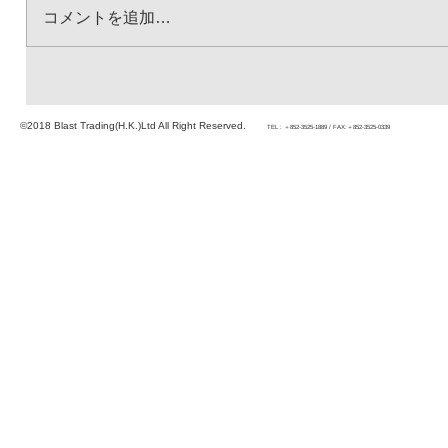
コメントを追加…
©2018 Blast Trading(H.K.)Ltd All Right Reserved.
TEL : ＋852-3525-1889 / FAX:＋852-3525-0339